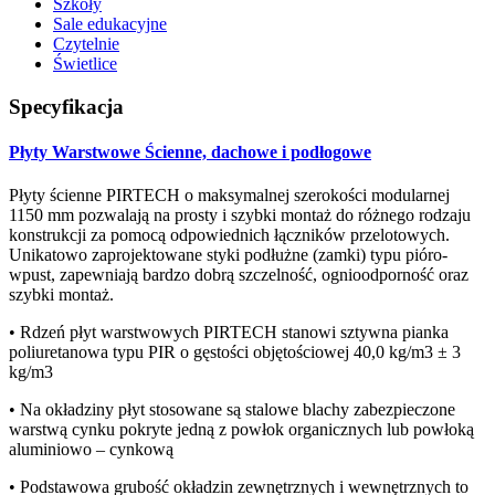
Szkoły
Sale edukacyjne
Czytelnie
Świetlice
Specyfikacja
Płyty Warstwowe Ścienne, dachowe i podłogowe
Płyty ścienne PIRTECH o maksymalnej szerokości modularnej
1150 mm pozwalają na prosty i szybki montaż do różnego rodzaju
konstrukcji za pomocą odpowiednich łączników przelotowych.
Unikatowo zaprojektowane styki podłużne (zamki) typu pióro-
wpust, zapewniają bardzo dobrą szczelność, ognioodporność oraz
szybki montaż.
• Rdzeń płyt warstwowych PIRTECH stanowi sztywna pianka
poliuretanowa typu PIR o gęstości objętościowej 40,0 kg/m3 ± 3
kg/m3
• Na okładziny płyt stosowane są stalowe blachy zabezpieczone
warstwą cynku pokryte jedną z powłok organicznych lub powłoką
aluminiowo – cynkową
• Podstawowa grubość okładzin zewnętrznych i wewnętrznych to