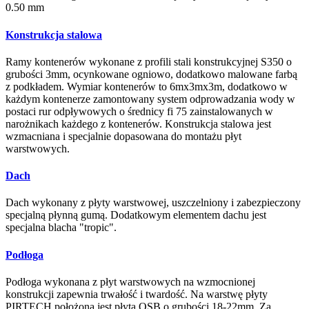
0.50 mm
Konstrukcja stalowa
Ramy kontenerów wykonane z profili stali konstrukcyjnej S350 o
grubości 3mm, ocynkowane ogniowo, dodatkowo malowane farbą
z podkładem. Wymiar kontenerów to 6mx3mx3m, dodatkowo w
każdym kontenerze zamontowany system odprowadzania wody w
postaci rur odpływowych o średnicy fi 75 zainstalowanych w
narożnikach każdego z kontenerów. Konstrukcja stalowa jest
wzmacniana i specjalnie dopasowana do montażu płyt
warstwowych.
Dach
Dach wykonany z płyty warstwowej, uszczelniony i zabezpieczony
specjalną płynną gumą. Dodatkowym elementem dachu jest
specjalna blacha "tropic".
Podłoga
Podłoga wykonana z płyt warstwowych na wzmocnionej
konstrukcji zapewnia trwałość i twardość. Na warstwę płyty
PIRTECH położona jest płyta OSB o grubości 18-22mm. Za