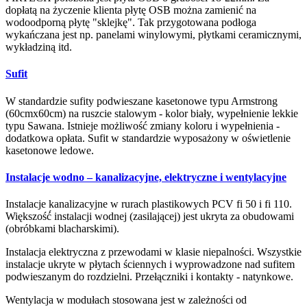
dopłatą na życzenie klienta płytę OSB można zamienić na
wodoodporną płytę "sklejkę". Tak przygotowana podłoga
wykańczana jest np. panelami winylowymi, płytkami ceramicznymi,
wykładziną itd.
Sufit
W standardzie sufity podwieszane kasetonowe typu Armstrong
(60cmx60cm) na ruszcie stalowym - kolor biały, wypełnienie lekkie
typu Sawana. Istnieje możliwość zmiany koloru i wypełnienia -
dodatkowa opłata. Sufit w standardzie wyposażony w oświetlenie
kasetonowe ledowe.
Instalacje wodno – kanalizacyjne, elektryczne i wentylacyjne
Instalacje kanalizacyjne w rurach plastikowych PCV fi 50 i fi 110.
Większość́ instalacji wodnej (zasilającej) jest ukryta za obudowami
(obróbkami blacharskimi).
Instalacja elektryczna z przewodami w klasie niepalności. Wszystkie
instalacje ukryte w płytach ściennych i wyprowadzone nad sufitem
podwieszanym do rozdzielni. Przełączniki i kontakty - natynkowe.
Wentylacja w modułach stosowana jest w zależności od