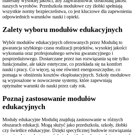
materiały wysokiej jakości, aby zagwarantować doskonałą jakość
naszych wyrobów. Przedszkola modułowe czy żłobki spełniają
wszystkie normy bezpieczeństwa, co jest kluczowe dla zapewnienia
odpowiednich warunków nauki i opieki.
Zalety wyboru modułów edukacyjnych
Wybór modułów edukacyjnych oferowanych przez Moduliq to
gwarancja szybkiego czasu realizacji projektów, wysokiej jakości
wykonania oraz profesjonalnego serwisu gwarancyjnego i
posprzedażowego. Dostarczane przez nas rozwiązania są nie tylko
funkcjonalne, ale także estetyczne, co przekłada się na komfort
nauki i pracy. Co więcej, są one również energooszczędne, co
pomaga w obniżeniu kosztów eksploatacyjnych. Szkoły modułowe
są wyposażone w nowoczesne systemy, które zapewniają
optymalne warunki do nauki przez cały rok.
Poznaj zastosowanie modułów
edukacyjnych
Moduły edukacyjne Moduliq znajdują zastosowanie w różnych
obszarach edukacji. Mogą służyć jako przedszkola, szkoły, żłobki
czy świetlice edukacyjne. Dzięki specyficznej budowie rozwiązania