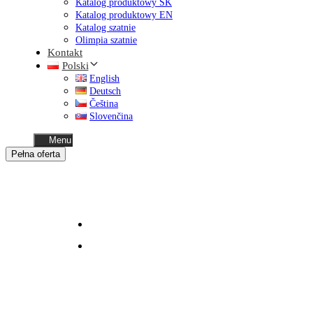
Katalog produktowy SK
Katalog produktowy EN
Katalog szatnie
Olimpia szatnie
Kontakt
Polski
English
Deutsch
Čeština
Slovenčina
Menu
Pełna oferta
Business
oferta dla biznesu
Home
moduły mieszkalne