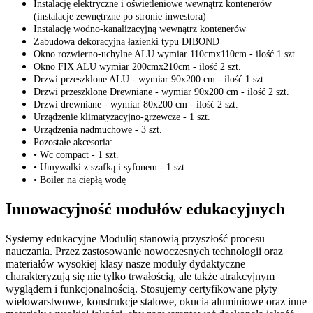
Instalację elektryczne i oświetleniowe wewnątrz kontenerów
(instalacje zewnętrzne po stronie inwestora)
Instalację wodno-kanalizacyjną wewnątrz kontenerów
Zabudowa dekoracyjna łazienki typu DIBOND
Okno rozwierno-uchylne ALU wymiar 110cmx110cm - ilość 1 szt.
Okno FIX ALU wymiar 200cmx210cm - ilość 2 szt.
Drzwi przeszklone ALU - wymiar 90x200 cm - ilość 1 szt.
Drzwi przeszklone Drewniane - wymiar 90x200 cm - ilość 2 szt.
Drzwi drewniane - wymiar 80x200 cm - ilość 2 szt.
Urządzenie klimatyzacyjno-grzewcze - 1 szt.
Urządzenia nadmuchowe - 3 szt.
Pozostałe akcesoria:
• Wc compact - 1 szt.
• Umywalki z szafką i syfonem - 1 szt.
• Boiler na ciepłą wodę
Innowacyjność modułów edukacyjnych
Systemy edukacyjne Moduliq stanowią przyszłość procesu
nauczania. Przez zastosowanie nowoczesnych technologii oraz
materiałów wysokiej klasy nasze moduły dydaktyczne
charakteryzują się nie tylko trwałością, ale także atrakcyjnym
wyglądem i funkcjonalnością. Stosujemy certyfikowane płyty
wielowarstwowe, konstrukcje stalowe, okucia aluminiowe oraz inne