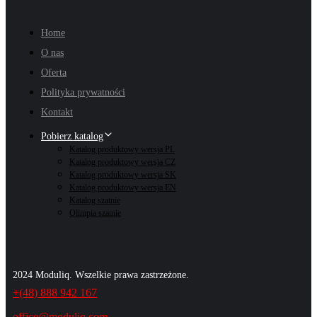
Home
O nas
Oferta
Polityka prywatności
Kontakt
Pobierz katalog
Katalog produktowy wersja PL
Katalog produktowy wersja CZ
Katalog produktowy wersja SK
Katalog produktowy wersja EN
Katalog szatnie
Olimpia szatnie
2024 Moduliq. Wszelkie prawa zastrzeżone.
+(48) 888 942 167
office@moduliq.com