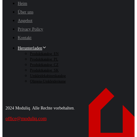
Heim
Über uns
Angebot
Privacy Policy
Kontakt
Herunterladen
Produktkatalog_EN
Produktkatalog_PL
Produktkatalog_CZ
Produktkatalog_SK
Umkleidekabinenkatalog
Olimpia-Umkleideräume
2024 Moduliq. Alle Rechte vorbehalten.
office@moduliq.com