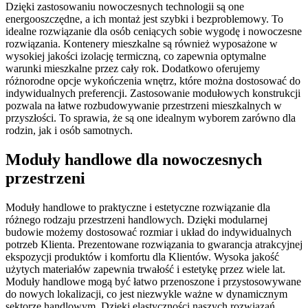
Dzięki zastosowaniu nowoczesnych technologii są one
energooszczędne, a ich montaż jest szybki i bezproblemowy. To
idealne rozwiązanie dla osób ceniących sobie wygodę i nowoczesne
rozwiązania. Kontenery mieszkalne są również wyposażone w
wysokiej jakości izolację termiczną, co zapewnia optymalne
warunki mieszkalne przez cały rok. Dodatkowo oferujemy
różnorodne opcje wykończenia wnętrz, które można dostosować do
indywidualnych preferencji. Zastosowanie modułowych konstrukcji
pozwala na łatwe rozbudowywanie przestrzeni mieszkalnych w
przyszłości. To sprawia, że są one idealnym wyborem zarówno dla
rodzin, jak i osób samotnych.
Moduły handlowe dla nowoczesnych
przestrzeni
Moduły handlowe to praktyczne i estetyczne rozwiązanie dla
różnego rodzaju przestrzeni handlowych. Dzięki modularnej
budowie możemy dostosować rozmiar i układ do indywidualnych
potrzeb Klienta. Prezentowane rozwiązania to gwarancja atrakcyjnej
ekspozycji produktów i komfortu dla Klientów. Wysoka jakość
użytych materiałów zapewnia trwałość i estetykę przez wiele lat.
Moduły handlowe mogą być łatwo przenoszone i przystosowywane
do nowych lokalizacji, co jest niezwykle ważne w dynamicznym
sektorze handlowym. Dzięki elastyczności naszych rozwiązań