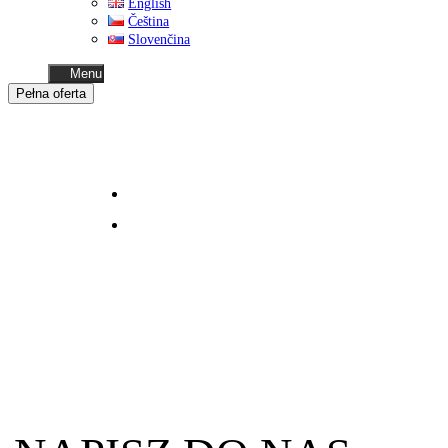
English
Čeština
Slovenčina
Menu
Pełna oferta
Business
oferta dla biznesu
Home
moduły mieszkalne