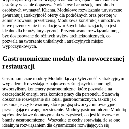
jesteśmy w stanie dopasować wielkość i aranżację modułu do
osobistych wymagań Klienta. Modułowe rozwiązania turystyczne
gwarantują atrakcyjność oferty dla podróżnych oraz prostotę w
administrowaniu przestrzenią. Modułowa konstrukcja umożliwia
łatwe przenoszenie i instalację w różnych lokalizacjach, co jest
idealne dla branży turystycznej. Prezentowane rozwiązania mogą
być dostosowane do różnych stylów architektonicznych, co
pozwala na tworzenie unikalnych i atrakcyjnych miejsc
wypoczynkowych.
Gastronomiczne moduły dla nowoczesnej
restauracji
Gastronomiczne moduły Moduliq łączą użyteczność z atrakcyjnym
wyglądem. Korzystając z najnowocześniejszych technologii,
stworzyliśmy kontenery gastronomiczne, które pozwalają na
oszczędność energii oraz komfort pracy dla personelu. Stanowią
doskonałe rozwiązanie dla lokali gastronomicznych, takich jak
restauracje czy kawiarnie, które pragną stworzyć innowacyjne i
przyciągające uwagę przestrzenie. Moduły gastronomiczne Moduliq
są również łatwe do utrzymania w czystości, co jest kluczowe w
branży gastronomicznej. Wszystkie te cechy sprawiają, że są one
idealnym rozwiązaniem dla dynamicznie rozwijających się