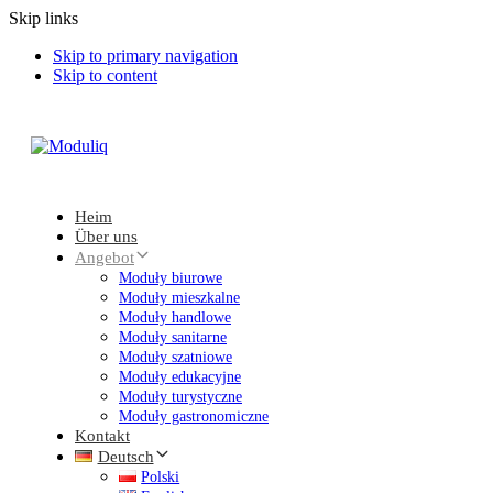
Skip links
Skip to primary navigation
Skip to content
Heim
Über uns
Angebot
Moduły biurowe
Moduły mieszkalne
Moduły handlowe
Moduły sanitarne
Moduły szatniowe
Moduły edukacyjne
Moduły turystyczne
Moduły gastronomiczne
Kontakt
Deutsch
Polski