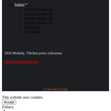
Stažení
Produktový katalog_CZ
Produktový katalog_SK
Produktový katalog_EN
Produktový katalog_PL
Katalog šaten
Šatny Olimpia
2024 Moduliq. Všechna práva vyhrazena.
office@moduliq.com
by
Rycman Concept
This website uses cookies.
Accept
Zobacz