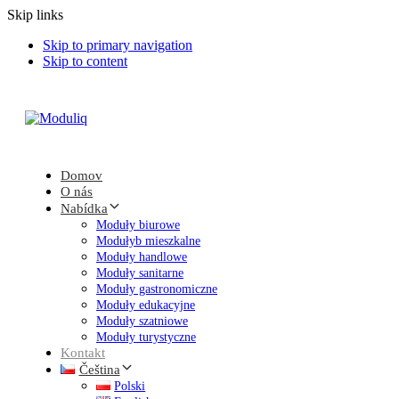
Skip links
Skip to primary navigation
Skip to content
Domov
O nás
Nabídka
Moduły biurowe
Modułyb mieszkalne
Moduły handlowe
Moduły sanitarne
Moduły gastronomiczne
Moduły edukacyjne
Moduły szatniowe
Moduły turystyczne
Kontakt
Čeština
Polski