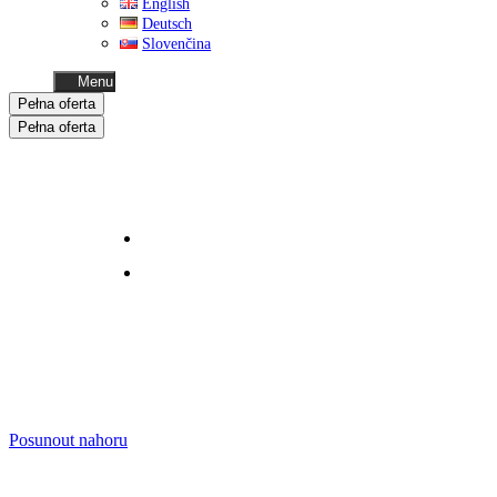
English
Deutsch
Slovenčina
Menu
Pełna oferta
Pełna oferta
Business
oferta dla biznesu
Home
moduły mieszkalne
Posunout nahoru