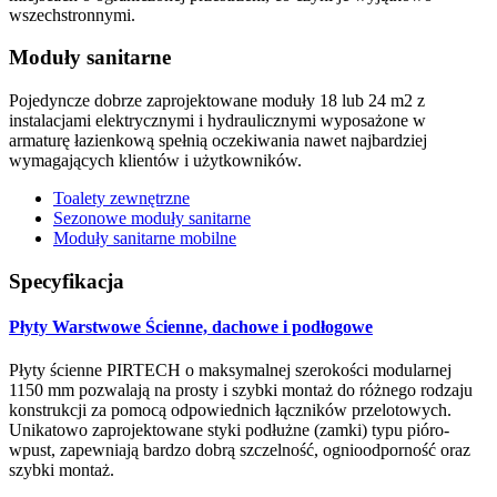
wszechstronnymi.
Moduły sanitarne
Pojedyncze dobrze zaprojektowane moduły 18 lub 24 m2 z
instalacjami elektrycznymi i hydraulicznymi wyposażone w
armaturę łazienkową spełnią oczekiwania nawet najbardziej
wymagających klientów i użytkowników.
Toalety zewnętrzne
Sezonowe moduły sanitarne
Moduły sanitarne mobilne
Specyfikacja
Płyty Warstwowe Ścienne, dachowe i podłogowe
Płyty ścienne PIRTECH o maksymalnej szerokości modularnej
1150 mm pozwalają na prosty i szybki montaż do różnego rodzaju
konstrukcji za pomocą odpowiednich łączników przelotowych.
Unikatowo zaprojektowane styki podłużne (zamki) typu pióro-
wpust, zapewniają bardzo dobrą szczelność, ognioodporność oraz
szybki montaż.