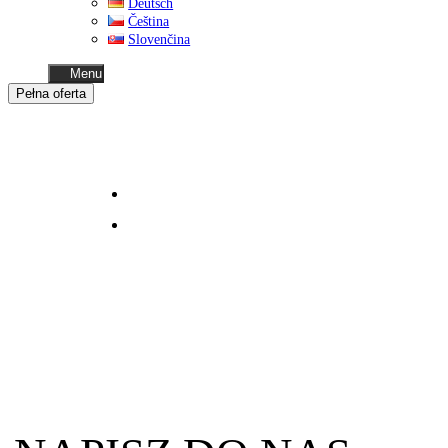
Deutsch
Čeština
Slovenčina
Menu
Pełna oferta
Business
oferta dla biznesu
Home
moduły mieszkalne