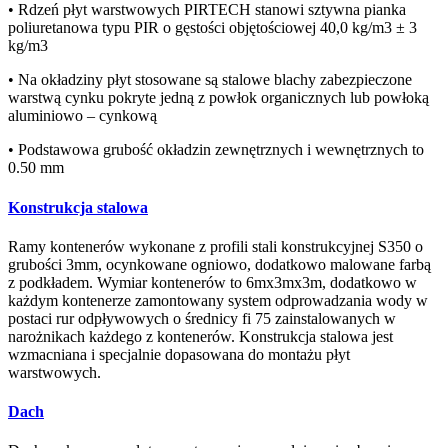
• Rdzeń płyt warstwowych PIRTECH stanowi sztywna pianka
poliuretanowa typu PIR o gęstości objętościowej 40,0 kg/m3 ± 3
kg/m3
• Na okładziny płyt stosowane są stalowe blachy zabezpieczone
warstwą cynku pokryte jedną z powłok organicznych lub powłoką
aluminiowo – cynkową
• Podstawowa grubość okładzin zewnętrznych i wewnętrznych to
0.50 mm
Konstrukcja stalowa
Ramy kontenerów wykonane z profili stali konstrukcyjnej S350 o
grubości 3mm, ocynkowane ogniowo, dodatkowo malowane farbą
z podkładem. Wymiar kontenerów to 6mx3mx3m, dodatkowo w
każdym kontenerze zamontowany system odprowadzania wody w
postaci rur odpływowych o średnicy fi 75 zainstalowanych w
narożnikach każdego z kontenerów. Konstrukcja stalowa jest
wzmacniana i specjalnie dopasowana do montażu płyt
warstwowych.
Dach