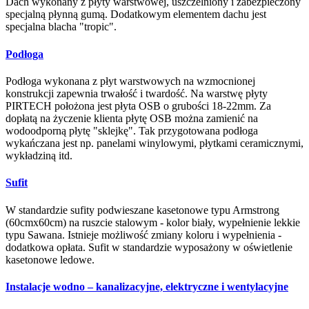
Dach wykonany z płyty warstwowej, uszczelniony i zabezpieczony
specjalną płynną gumą. Dodatkowym elementem dachu jest
specjalna blacha "tropic".
Podłoga
Podłoga wykonana z płyt warstwowych na wzmocnionej
konstrukcji zapewnia trwałość i twardość. Na warstwę płyty
PIRTECH położona jest płyta OSB o grubości 18-22mm. Za
dopłatą na życzenie klienta płytę OSB można zamienić na
wodoodporną płytę "sklejkę". Tak przygotowana podłoga
wykańczana jest np. panelami winylowymi, płytkami ceramicznymi,
wykładziną itd.
Sufit
W standardzie sufity podwieszane kasetonowe typu Armstrong
(60cmx60cm) na ruszcie stalowym - kolor biały, wypełnienie lekkie
typu Sawana. Istnieje możliwość zmiany koloru i wypełnienia -
dodatkowa opłata. Sufit w standardzie wyposażony w oświetlenie
kasetonowe ledowe.
Instalacje wodno – kanalizacyjne, elektryczne i wentylacyjne