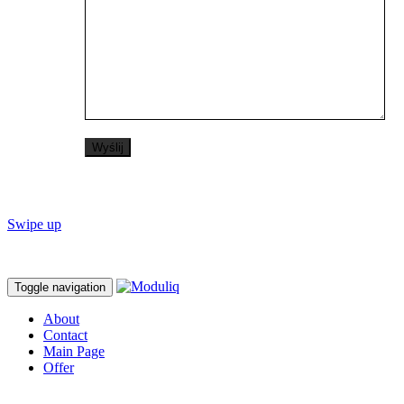
Swipe up
Toggle navigation
About
Contact
Main Page
Offer