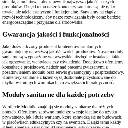
stolarkę aluminiową, aby zapewnić najwyższą jakość naszych
produktów. Dzięki temu nasze kontenery sanitarne są nie tylko
trwałe, ale także estetyczne i funkcjonalne. Stawiamy na ciągły
rozwój technologiczny, aby nasze rozwiązania były coraz bardziej
energooszczędne i przyjazne dla środowiska.
Gwarancja jakości i funkcjonalności
Jako doświadczony producent kontenerów sanitarnych
gwarantujemy najwyższą jakość swoich produktów. Nasze moduły
sanitarne są wyposażone we wszystkie niezbędne instalacje, takie
jak ogrzewanie, wentylacja czy oświetlenie. Dodatkowo oferujemy
konsultacje projektowe, nadzór nad pracami związanymi z
posadowieniem modułu oraz serwis gwarancyjny i posprzedażowy.
Kontenery sanitarne z łazienką są doskonale przystosowane do
użytku w trudnych warunkach, co zwiększa ich praktyczność.
Moduły sanitarne dla każdej potrzeby
W ofercie Moduliq znajdują się moduły sanitarne dla różnych
potrzeb. Oferujemy zarówno mniejsze wersje idealne do użytku
prywatnego, jak i duże warianty, które sprawdzą się na budowach,
w placówkach edukacyjnych czy na eventach. Dzięki temu każdy
Klient znajdzie u nas produkt spełniający jego oczekiwania.