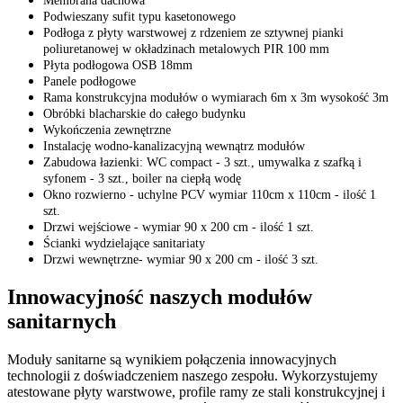
Membrana dachowa
Podwieszany sufit typu kasetonowego
Podłoga z płyty warstwowej z rdzeniem ze sztywnej pianki
poliuretanowej w okładzinach metalowych PIR 100 mm
Płyta podłogowa OSB 18mm
Panele podłogowe
Rama konstrukcyjna modułów o wymiarach 6m x 3m wysokość 3m
Obróbki blacharskie do całego budynku
Wykończenia zewnętrzne
Instalację wodno-kanalizacyjną wewnątrz modułów
Zabudowa łazienki: WC compact - 3 szt., umywalka z szafką i
syfonem - 3 szt., boiler na ciepłą wodę
Okno rozwierno - uchylne PCV wymiar 110cm x 110cm - ilość 1
szt.
Drzwi wejściowe - wymiar 90 x 200 cm - ilość 1 szt.
Ścianki wydzielające sanitariaty
Drzwi wewnętrzne- wymiar 90 x 200 cm - ilość 3 szt.
Innowacyjność naszych modułów
sanitarnych
Moduły sanitarne są wynikiem połączenia innowacyjnych
technologii z doświadczeniem naszego zespołu. Wykorzystujemy
atestowane płyty warstwowe, profile ramy ze stali konstrukcyjnej i