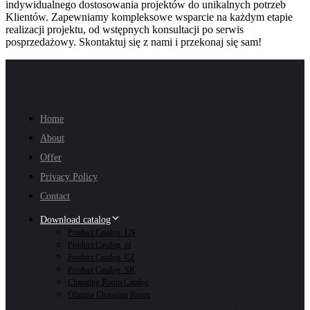
indywidualnego dostosowania projektów do unikalnych potrzeb
Klientów. Zapewniamy kompleksowe wsparcie na każdym etapie
realizacji projektu, od wstępnych konsultacji po serwis
posprzedażowy. Skontaktuj się z nami i przekonaj się sam!
Home
About
Offer
Privacy Policy
Contact
Download catalog
Product Catalog_EN
Product Catalog_pl
Product Catalog_CZ
Product Catalog_SK
Changing Room Catalog
Olimpia Changing Room