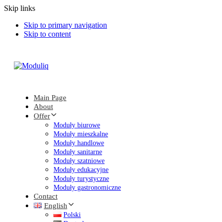
Skip links
Skip to primary navigation
Skip to content
Main Page
About
Offer
Moduły biurowe
Moduły mieszkalne
Moduły handlowe
Moduły sanitarne
Moduły szatniowe
Moduły edukacyjne
Moduły turystyczne
Moduły gastronomiczne
Contact
English
Polski